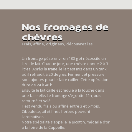
Nos fromages de
chèvres
Frais, affiné, originaux, découvrez les !
Un fromage pèse environ 180 g et nécessite un
litre de lait. Chaque jour, une chèvre donne 2 à 3
litres. Après la traite, le lait est mis dans un tank
où il refroidit à 20 degrés. Ferment et pressure
sont ajoutés pour le faire cailler. Cette opération
dure de 24 à 48 h.
Ensuite le lait caillé est moulé à la louche dans
une faisselle. Le fromage s’égoutte 12h, puis
retourné et salé.
Il est vendu frais ou affiné entre 3 et 6 mois.
Ciboulette, ail et fines herbes peuvent
l’aromatiser.
Notre spécialité s’appelle le Bicottin, médaille d’or
à la foire de la Cappelle.