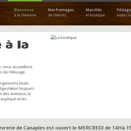
Bienvenue
Nos fromages
Marchés
Pédago
à la chèvrerie
de chèvres
et boutique
visitez l
 à la
, nous accueillons
s de l'élevage.
organisons toute
dégustation toujours
et des animaux, la
 expliqué et les
hèvrerie de Canaples est ouvert le MERCREDI de 14Hà 1