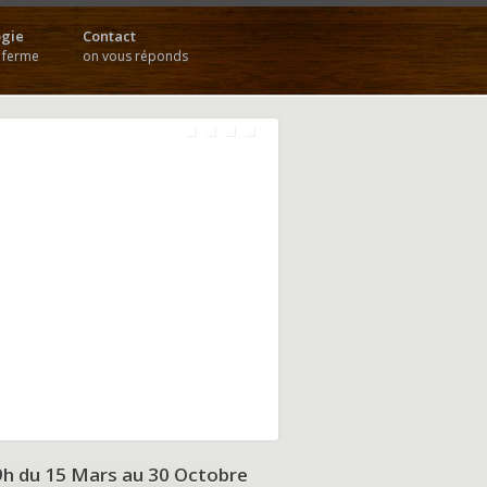
gie
Contact
a ferme
on vous réponds
9h du
15 Mars au 30 Octobre