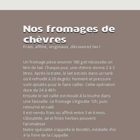
Nos fromages de
chèvres
Frais, affiné, originaux, découvrez les !
Un fromage pèse environ 180 g et nécessite un
litre de lait. Chaque jour, une chèvre donne 2 à 3
litres. Après la traite, le lait est mis dans un tank
où il refroidit à 20 degrés. Ferment et pressure
sont ajoutés pour le faire cailler. Cette opération
dure de 24 à 48 h.
Ensuite le lait caillé est moulé à la louche dans
une faisselle. Le fromage s’égoutte 12h, puis
retourné et salé.
Il est vendu frais ou affiné entre 3 et 6 mois.
Ciboulette, ail et fines herbes peuvent
l’aromatiser.
Notre spécialité s’appelle le Bicottin, médaille d’or
à la foire de la Cappelle.