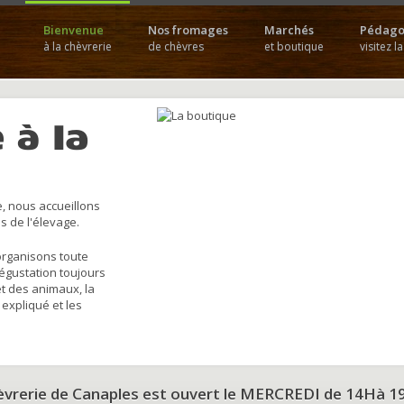
Bienvenue
Nos fromages
Marchés
Pédago
à la chèvrerie
de chèvres
et boutique
visitez l
 à la
, nous accueillons
s de l'élevage.
organisons toute
dégustation toujours
et des animaux, la
 expliqué et les
hèvrerie de Canaples est ouvert le MERCREDI de 14Hà 1