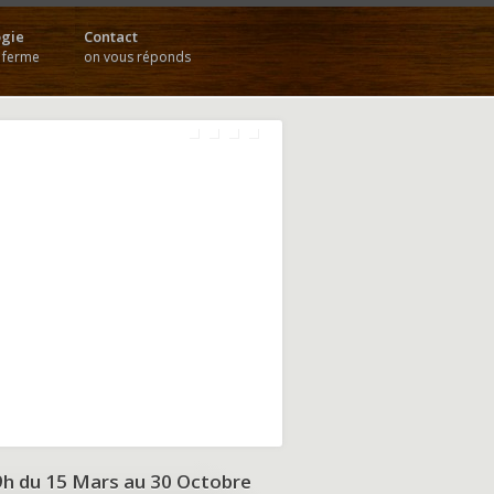
gie
Contact
a ferme
on vous réponds
9h du
15 Mars au 30 Octobre