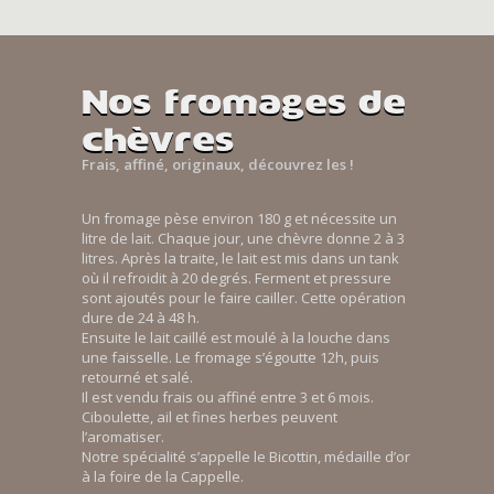
Nos fromages de
chèvres
Frais, affiné, originaux, découvrez les !
Un fromage pèse environ 180 g et nécessite un
litre de lait. Chaque jour, une chèvre donne 2 à 3
litres. Après la traite, le lait est mis dans un tank
où il refroidit à 20 degrés. Ferment et pressure
sont ajoutés pour le faire cailler. Cette opération
dure de 24 à 48 h.
Ensuite le lait caillé est moulé à la louche dans
une faisselle. Le fromage s’égoutte 12h, puis
retourné et salé.
Il est vendu frais ou affiné entre 3 et 6 mois.
Ciboulette, ail et fines herbes peuvent
l’aromatiser.
Notre spécialité s’appelle le Bicottin, médaille d’or
à la foire de la Cappelle.