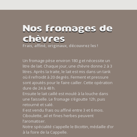
Nos fromages de
chèvres
Frais, affiné, originaux, découvrez les !
Un fromage pèse environ 180 g et nécessite un
litre de lait. Chaque jour, une chèvre donne 2 à 3
litres. Après la traite, le lait est mis dans un tank
où il refroidit à 20 degrés. Ferment et pressure
sont ajoutés pour le faire cailler. Cette opération
dure de 24 à 48 h.
Ensuite le lait caillé est moulé à la louche dans
une faisselle. Le fromage s’égoutte 12h, puis
retourné et salé.
Il est vendu frais ou affiné entre 3 et 6 mois.
Ciboulette, ail et fines herbes peuvent
l’aromatiser.
Notre spécialité s’appelle le Bicottin, médaille d’or
à la foire de la Cappelle.