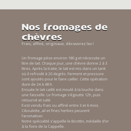
Nos fromages de
chèvres
Frais, affiné, originaux, découvrez les !
Un fromage pèse environ 180 g et nécessite un
litre de lait. Chaque jour, une chèvre donne 2 à 3
litres. Après la traite, le lait est mis dans un tank
où il refroidit à 20 degrés. Ferment et pressure
sont ajoutés pour le faire cailler. Cette opération
dure de 24 à 48 h.
Ensuite le lait caillé est moulé à la louche dans
une faisselle. Le fromage s’égoutte 12h, puis
retourné et salé.
Il est vendu frais ou affiné entre 3 et 6 mois.
Ciboulette, ail et fines herbes peuvent
l’aromatiser.
Notre spécialité s’appelle le Bicottin, médaille d’or
à la foire de la Cappelle.