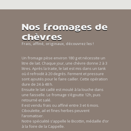
Nos fromages de
chèvres
Frais, affiné, originaux, découvrez les !
Un fromage pèse environ 180 g et nécessite un
litre de lait. Chaque jour, une chèvre donne 2 à 3
litres. Après la traite, le lait est mis dans un tank
où il refroidit à 20 degrés. Ferment et pressure
sont ajoutés pour le faire cailler. Cette opération
dure de 24 à 48 h.
Ensuite le lait caillé est moulé à la louche dans
une faisselle. Le fromage s’égoutte 12h, puis
retourné et salé.
Il est vendu frais ou affiné entre 3 et 6 mois.
Ciboulette, ail et fines herbes peuvent
l’aromatiser.
Notre spécialité s’appelle le Bicottin, médaille d’or
à la foire de la Cappelle.