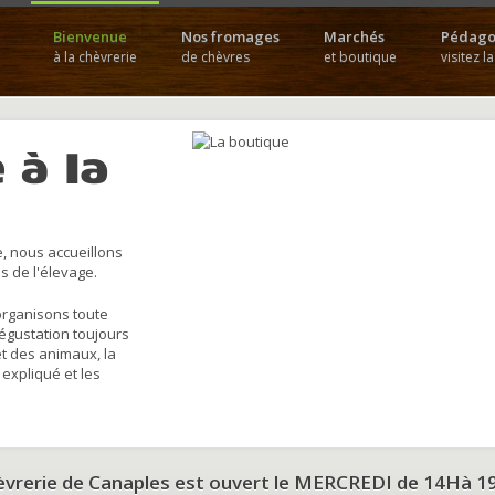
Bienvenue
Nos fromages
Marchés
Pédago
à la chèvrerie
de chèvres
et boutique
visitez l
 à la
, nous accueillons
s de l'élevage.
organisons toute
dégustation toujours
et des animaux, la
 expliqué et les
hèvrerie de Canaples est ouvert le MERCREDI de 14Hà 1