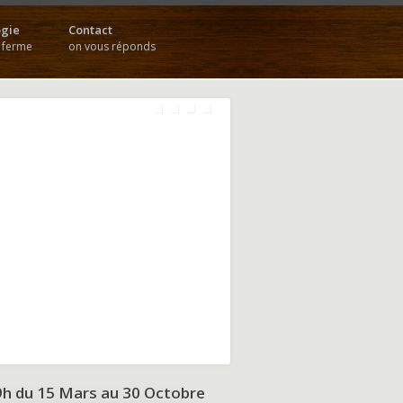
gie
Contact
a ferme
on vous réponds
9h du
15 Mars au 30 Octobre