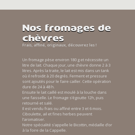
Nos fromages de
chèvres
Frais, affiné, originaux, découvrez les !
Un fromage pèse environ 180 g et nécessite un
litre de lait. Chaque jour, une chèvre donne 2 à 3
litres. Après la traite, le lait est mis dans un tank
où il refroidit à 20 degrés. Ferment et pressure
sont ajoutés pour le faire cailler. Cette opération
dure de 24 à 48 h.
Ensuite le lait caillé est moulé à la louche dans
une faisselle. Le fromage s’égoutte 12h, puis
retourné et salé.
Il est vendu frais ou affiné entre 3 et 6 mois.
Ciboulette, ail et fines herbes peuvent
l’aromatiser.
Notre spécialité s’appelle le Bicottin, médaille d’or
à la foire de la Cappelle.