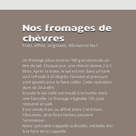
Nos fromages de
chèvres
Frais, affiné, originaux, découvrez les !
Un fromage pèse environ 180 g et nécessite un
litre de lait. Chaque jour, une chèvre donne 2 à 3
litres. Après la traite, le lait est mis dans un tank
où il refroidit à 20 degrés. Ferment et pressure
sont ajoutés pour le faire cailler. Cette opération
dure de 24 à 48 h.
Ensuite le lait caillé est moulé à la louche dans
une faisselle. Le fromage s’égoutte 12h, puis
retourné et salé.
Il est vendu frais ou affiné entre 3 et 6 mois.
Ciboulette, ail et fines herbes peuvent
l’aromatiser.
Notre spécialité s’appelle le Bicottin, médaille d’or
à la foire de la Cappelle.