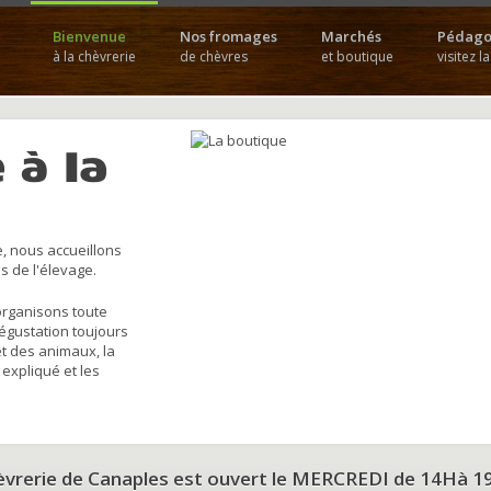
Bienvenue
Nos fromages
Marchés
Pédago
à la chèvrerie
de chèvres
et boutique
visitez l
 à la
, nous accueillons
s de l'élevage.
organisons toute
dégustation toujours
et des animaux, la
 expliqué et les
hèvrerie de Canaples est ouvert le MERCREDI de 14Hà 1