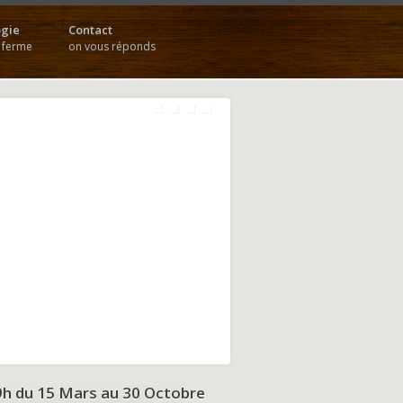
gie
Contact
a ferme
on vous réponds
9h du
15 Mars au 30 Octobre