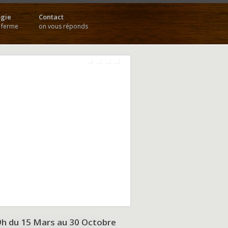
gie
Contact
a ferme
on vous réponds
9h du
15 Mars au 30 Octobre