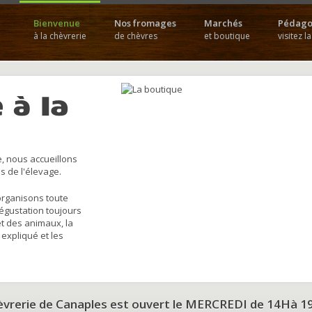
Bienvenue
Nos fromages
Marchés
Pédago
à la chèvrerie
de chèvres
et boutique
visitez l
 à la
, nous accueillons
s de l'élevage.
organisons toute
dégustation toujours
et des animaux, la
 expliqué et les
hèvrerie de Canaples est ouvert le MERCREDI de 14Hà 1