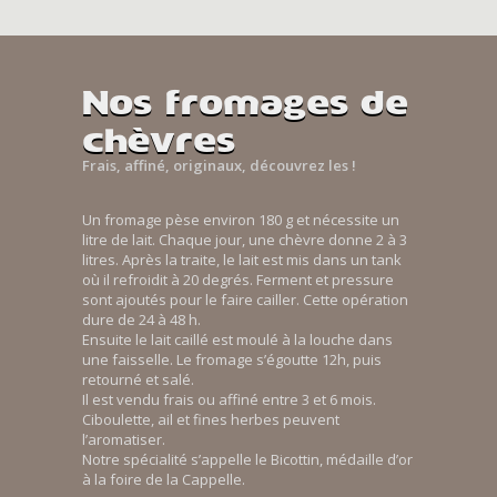
Nos fromages de
chèvres
Frais, affiné, originaux, découvrez les !
Un fromage pèse environ 180 g et nécessite un
litre de lait. Chaque jour, une chèvre donne 2 à 3
litres. Après la traite, le lait est mis dans un tank
où il refroidit à 20 degrés. Ferment et pressure
sont ajoutés pour le faire cailler. Cette opération
dure de 24 à 48 h.
Ensuite le lait caillé est moulé à la louche dans
une faisselle. Le fromage s’égoutte 12h, puis
retourné et salé.
Il est vendu frais ou affiné entre 3 et 6 mois.
Ciboulette, ail et fines herbes peuvent
l’aromatiser.
Notre spécialité s’appelle le Bicottin, médaille d’or
à la foire de la Cappelle.