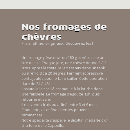
Nos fromages de
chèvres
Frais, affiné, originaux, découvrez les !
Un fromage pèse environ 180 g et nécessite un
litre de lait. Chaque jour, une chèvre donne 2 à 3
litres. Après la traite, le lait est mis dans un tank
où il refroidit à 20 degrés. Ferment et pressure
sont ajoutés pour le faire cailler. Cette opération
dure de 24 à 48 h.
Ensuite le lait caillé est moulé à la louche dans
une faisselle. Le fromage s’égoutte 12h, puis
retourné et salé.
Il est vendu frais ou affiné entre 3 et 6 mois.
Ciboulette, ail et fines herbes peuvent
l’aromatiser.
Notre spécialité s’appelle le Bicottin, médaille d’or
à la foire de la Cappelle.