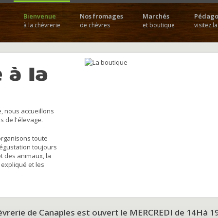
Bienvenue
Nos fromages
Marchés
Pédago
à la chèvrerie
de chèvres
et boutique
visitez l
 à la
, nous accueillons
s de l'élevage.
organisons toute
dégustation toujours
et des animaux, la
 expliqué et les
hèvrerie de Canaples est ouvert le MERCREDI de 14Hà 1