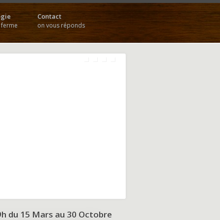
gie
Contact
a ferme
on vous réponds
9h du
15 Mars au 30 Octobre