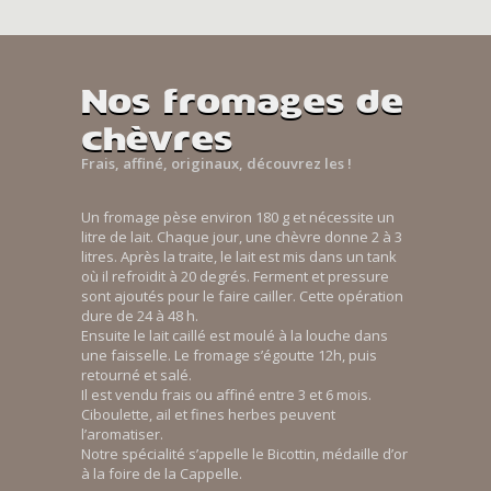
Nos fromages de
chèvres
Frais, affiné, originaux, découvrez les !
Un fromage pèse environ 180 g et nécessite un
litre de lait. Chaque jour, une chèvre donne 2 à 3
litres. Après la traite, le lait est mis dans un tank
où il refroidit à 20 degrés. Ferment et pressure
sont ajoutés pour le faire cailler. Cette opération
dure de 24 à 48 h.
Ensuite le lait caillé est moulé à la louche dans
une faisselle. Le fromage s’égoutte 12h, puis
retourné et salé.
Il est vendu frais ou affiné entre 3 et 6 mois.
Ciboulette, ail et fines herbes peuvent
l’aromatiser.
Notre spécialité s’appelle le Bicottin, médaille d’or
à la foire de la Cappelle.