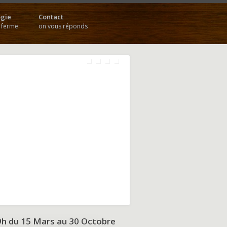
gie
Contact
a ferme
on vous réponds
9h du
15 Mars au 30 Octobre