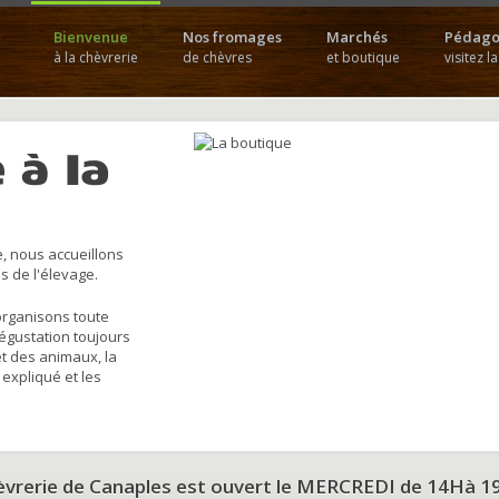
Bienvenue
Nos fromages
Marchés
Pédago
à la chèvrerie
de chèvres
et boutique
visitez l
 à la
, nous accueillons
s de l'élevage.
organisons toute
dégustation toujours
et des animaux, la
 expliqué et les
hèvrerie de Canaples est ouvert le MERCREDI de 14Hà 1