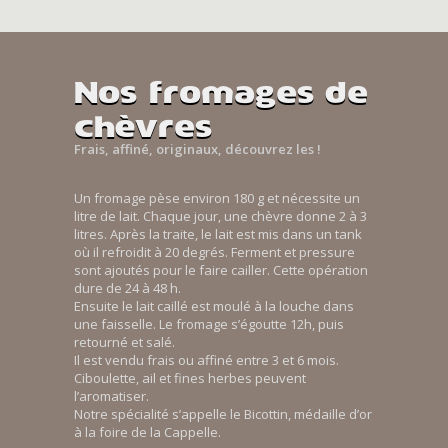
Nos fromages de
chèvres
Frais, affiné, originaux, découvrez les !
Un fromage pèse environ 180 g et nécessite un
litre de lait. Chaque jour, une chèvre donne 2 à 3
litres. Après la traite, le lait est mis dans un tank
où il refroidit à 20 degrés. Ferment et pressure
sont ajoutés pour le faire cailler. Cette opération
dure de 24 à 48 h.
Ensuite le lait caillé est moulé à la louche dans
une faisselle. Le fromage s’égoutte 12h, puis
retourné et salé.
Il est vendu frais ou affiné entre 3 et 6 mois.
Ciboulette, ail et fines herbes peuvent
l’aromatiser.
Notre spécialité s’appelle le Bicottin, médaille d’or
à la foire de la Cappelle.