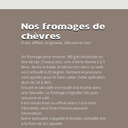
Nos fromages de
chèvres
Frais, affiné, originaux, découvrez les !
Un fromage pèse environ 180 g et nécessite un
litre de lait. Chaque jour, une chèvre donne 2 à 3
litres. Après la traite, le lait est mis dans un tank
où il refroidit à 20 degrés. Ferment et pressure
sont ajoutés pour le faire cailler. Cette opération
dure de 24 à 48 h.
Ensuite le lait caillé est moulé à la louche dans
une faisselle. Le fromage s’égoutte 12h, puis
retourné et salé.
Il est vendu frais ou affiné entre 3 et 6 mois.
Ciboulette, ail et fines herbes peuvent
l’aromatiser.
Notre spécialité s’appelle le Bicottin, médaille d’or
à la foire de la Cappelle.