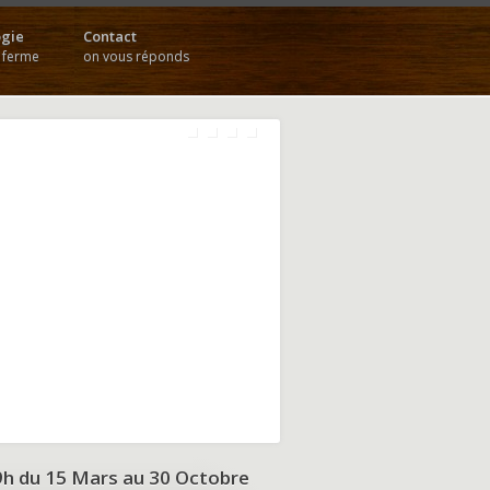
gie
Contact
a ferme
on vous réponds
9h du
15 Mars au 30 Octobre