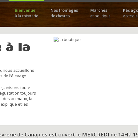
Bienvenue
Nos fromages
Marchés
Pédago
à la chèvrerie
de chèvres
et boutique
visitez l
 à la
, nous accueillons
s de l'élevage.
organisons toute
dégustation toujours
et des animaux, la
 expliqué et les
hèvrerie de Canaples est ouvert le MERCREDI de 14Hà 1