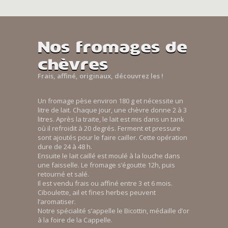
Nos fromages de
chèvres
Frais, affiné, originaux, découvrez les !
Un fromage pèse environ 180 g et nécessite un
litre de lait. Chaque jour, une chèvre donne 2 à 3
litres. Après la traite, le lait est mis dans un tank
où il refroidit à 20 degrés. Ferment et pressure
sont ajoutés pour le faire cailler. Cette opération
dure de 24 à 48 h.
Ensuite le lait caillé est moulé à la louche dans
une faisselle. Le fromage s’égoutte 12h, puis
retourné et salé.
Il est vendu frais ou affiné entre 3 et 6 mois.
Ciboulette, ail et fines herbes peuvent
l’aromatiser.
Notre spécialité s’appelle le Bicottin, médaille d’or
à la foire de la Cappelle.