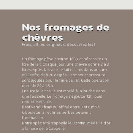
Nos fromages de
chèvres
Frais, affiné, originaux, découvrez les !
Un fromage pèse environ 180 g et nécessite un
litre de lait. Chaque jour, une chèvre donne 2 à 3
litres. Après la traite, le lait est mis dans un tank
où il refroidit à 20 degrés. Ferment et pressure
sont ajoutés pour le faire cailler. Cette opération
dure de 24 à 48 h.
Ensuite le lait caillé est moulé à la louche dans
une faisselle. Le fromage s’égoutte 12h, puis
retourné et salé.
Il est vendu frais ou affiné entre 3 et 6 mois.
Ciboulette, ail et fines herbes peuvent
l’aromatiser.
Notre spécialité s’appelle le Bicottin, médaille d’or
à la foire de la Cappelle.