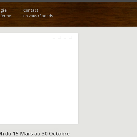
gie
Contact
a ferme
on vous réponds
9h du
15 Mars au 30 Octobre