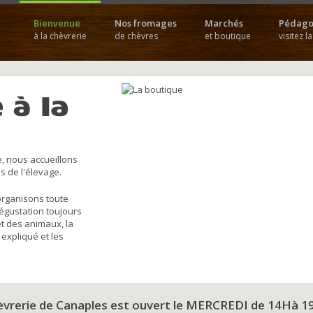
Bienvenue
Nos fromages
Marchés
Pédago
à la chèvrerie
de chèvres
et boutique
visitez l
 à la
, nous accueillons
s de l'élevage.
organisons toute
dégustation toujours
et des animaux, la
 expliqué et les
hèvrerie de Canaples est ouvert le MERCREDI de 14Hà 1