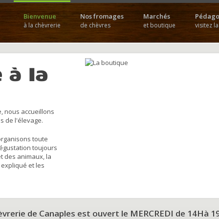
Bienvenue
Nos fromages
Marchés
Pédago
à la chèvrerie
de chèvres
et boutique
visitez l
 à la
, nous accueillons
s de l'élevage.
organisons toute
dégustation toujours
et des animaux, la
 expliqué et les
hèvrerie de Canaples est ouvert le MERCREDI de 14Hà 1