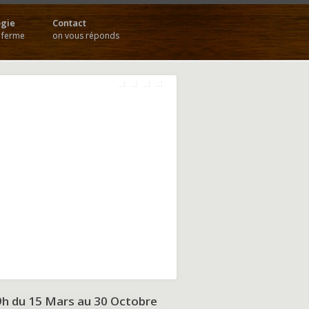
gie
Contact
a ferme
on vous réponds
9h du
15 Mars au 30 Octobre