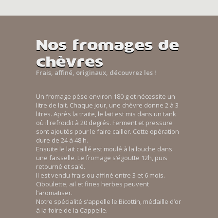
Nos fromages de
chèvres
Frais, affiné, originaux, découvrez les !
Un fromage pèse environ 180 g et nécessite un
litre de lait. Chaque jour, une chèvre donne 2 à 3
litres. Après la traite, le lait est mis dans un tank
où il refroidit à 20 degrés. Ferment et pressure
sont ajoutés pour le faire cailler. Cette opération
dure de 24 à 48 h.
Ensuite le lait caillé est moulé à la louche dans
une faisselle. Le fromage s’égoutte 12h, puis
retourné et salé.
Il est vendu frais ou affiné entre 3 et 6 mois.
Ciboulette, ail et fines herbes peuvent
l’aromatiser.
Notre spécialité s’appelle le Bicottin, médaille d’or
à la foire de la Cappelle.