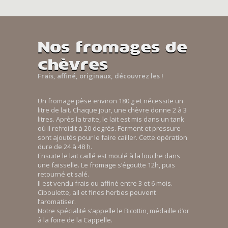
Nos fromages de
chèvres
Frais, affiné, originaux, découvrez les !
Un fromage pèse environ 180 g et nécessite un
litre de lait. Chaque jour, une chèvre donne 2 à 3
litres. Après la traite, le lait est mis dans un tank
où il refroidit à 20 degrés. Ferment et pressure
sont ajoutés pour le faire cailler. Cette opération
dure de 24 à 48 h.
Ensuite le lait caillé est moulé à la louche dans
une faisselle. Le fromage s’égoutte 12h, puis
retourné et salé.
Il est vendu frais ou affiné entre 3 et 6 mois.
Ciboulette, ail et fines herbes peuvent
l’aromatiser.
Notre spécialité s’appelle le Bicottin, médaille d’or
à la foire de la Cappelle.