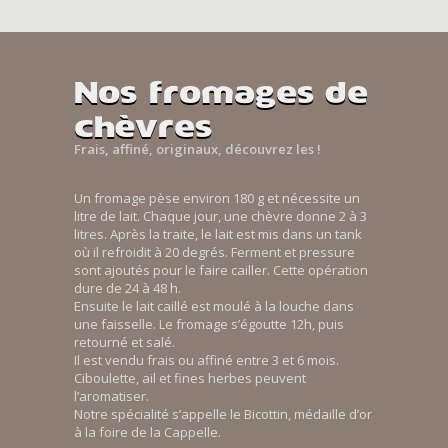
Nos fromages de
chèvres
Frais, affiné, originaux, découvrez les !
Un fromage pèse environ 180 g et nécessite un
litre de lait. Chaque jour, une chèvre donne 2 à 3
litres. Après la traite, le lait est mis dans un tank
où il refroidit à 20 degrés. Ferment et pressure
sont ajoutés pour le faire cailler. Cette opération
dure de 24 à 48 h.
Ensuite le lait caillé est moulé à la louche dans
une faisselle. Le fromage s’égoutte 12h, puis
retourné et salé.
Il est vendu frais ou affiné entre 3 et 6 mois.
Ciboulette, ail et fines herbes peuvent
l’aromatiser.
Notre spécialité s’appelle le Bicottin, médaille d’or
à la foire de la Cappelle.