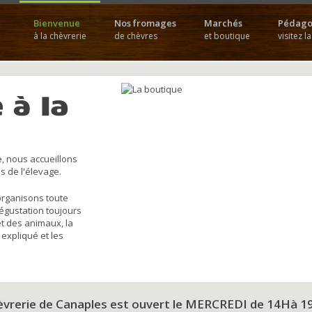
Bienvenue
Nos fromages
Marchés
Pédago
à la chèvrerie
de chèvres
et boutique
visitez l
 à la
, nous accueillons
s de l'élevage.
organisons toute
dégustation toujours
et des animaux, la
 expliqué et les
hèvrerie de Canaples est ouvert le MERCREDI de 14Hà 1