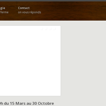
gie
Contact
a ferme
on vous réponds
9h du
15 Mars au 30 Octobre