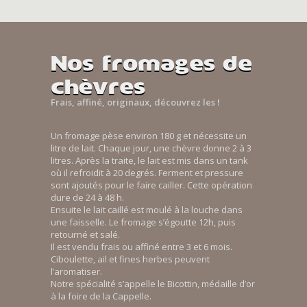
Nos fromages de
chèvres
Frais, affiné, originaux, découvrez les !
Un fromage pèse environ 180 g et nécessite un
litre de lait. Chaque jour, une chèvre donne 2 à 3
litres. Après la traite, le lait est mis dans un tank
où il refroidit à 20 degrés. Ferment et pressure
sont ajoutés pour le faire cailler. Cette opération
dure de 24 à 48 h.
Ensuite le lait caillé est moulé à la louche dans
une faisselle. Le fromage s’égoutte 12h, puis
retourné et salé.
Il est vendu frais ou affiné entre 3 et 6 mois.
Ciboulette, ail et fines herbes peuvent
l’aromatiser.
Notre spécialité s’appelle le Bicottin, médaille d’or
à la foire de la Cappelle.