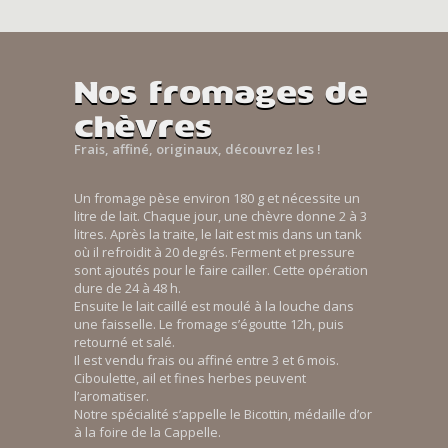
Nos fromages de
chèvres
Frais, affiné, originaux, découvrez les !
Un fromage pèse environ 180 g et nécessite un
litre de lait. Chaque jour, une chèvre donne 2 à 3
litres. Après la traite, le lait est mis dans un tank
où il refroidit à 20 degrés. Ferment et pressure
sont ajoutés pour le faire cailler. Cette opération
dure de 24 à 48 h.
Ensuite le lait caillé est moulé à la louche dans
une faisselle. Le fromage s’égoutte 12h, puis
retourné et salé.
Il est vendu frais ou affiné entre 3 et 6 mois.
Ciboulette, ail et fines herbes peuvent
l’aromatiser.
Notre spécialité s’appelle le Bicottin, médaille d’or
à la foire de la Cappelle.