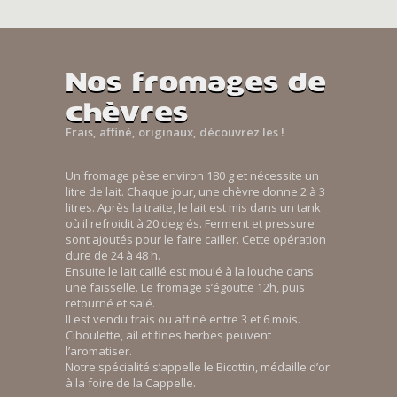
Nos fromages de
chèvres
Frais, affiné, originaux, découvrez les !
Un fromage pèse environ 180 g et nécessite un
litre de lait. Chaque jour, une chèvre donne 2 à 3
litres. Après la traite, le lait est mis dans un tank
où il refroidit à 20 degrés. Ferment et pressure
sont ajoutés pour le faire cailler. Cette opération
dure de 24 à 48 h.
Ensuite le lait caillé est moulé à la louche dans
une faisselle. Le fromage s’égoutte 12h, puis
retourné et salé.
Il est vendu frais ou affiné entre 3 et 6 mois.
Ciboulette, ail et fines herbes peuvent
l’aromatiser.
Notre spécialité s’appelle le Bicottin, médaille d’or
à la foire de la Cappelle.