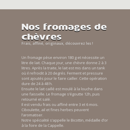
Nos fromages de
chèvres
Frais, affiné, originaux, découvrez les !
Un fromage pèse environ 180 g et nécessite un
litre de lait. Chaque jour, une chèvre donne 2 à 3
litres. Après la traite, le lait est mis dans un tank
où il refroidit à 20 degrés. Ferment et pressure
sont ajoutés pour le faire cailler. Cette opération
dure de 24 à 48 h.
Ensuite le lait caillé est moulé à la louche dans
une faisselle. Le fromage s’égoutte 12h, puis
retourné et salé.
Il est vendu frais ou affiné entre 3 et 6 mois.
Ciboulette, ail et fines herbes peuvent
l’aromatiser.
Notre spécialité s’appelle le Bicottin, médaille d’or
à la foire de la Cappelle.