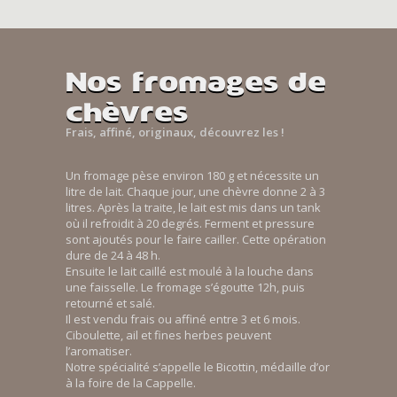
Nos fromages de
chèvres
Frais, affiné, originaux, découvrez les !
Un fromage pèse environ 180 g et nécessite un
litre de lait. Chaque jour, une chèvre donne 2 à 3
litres. Après la traite, le lait est mis dans un tank
où il refroidit à 20 degrés. Ferment et pressure
sont ajoutés pour le faire cailler. Cette opération
dure de 24 à 48 h.
Ensuite le lait caillé est moulé à la louche dans
une faisselle. Le fromage s’égoutte 12h, puis
retourné et salé.
Il est vendu frais ou affiné entre 3 et 6 mois.
Ciboulette, ail et fines herbes peuvent
l’aromatiser.
Notre spécialité s’appelle le Bicottin, médaille d’or
à la foire de la Cappelle.