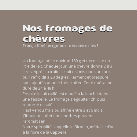
Nos fromages de
chèvres
Frais, affiné, originaux, découvrez les !
Un fromage pèse environ 180 g et nécessite un
litre de lait. Chaque jour, une chèvre donne 2 à 3
litres. Après la traite, le lait est mis dans un tank
où il refroidit à 20 degrés. Ferment et pressure
sont ajoutés pour le faire cailler. Cette opération
dure de 24 à 48 h.
Ensuite le lait caillé est moulé à la louche dans
une faisselle. Le fromage s’égoutte 12h, puis
retourné et salé.
Il est vendu frais ou affiné entre 3 et 6 mois.
Ciboulette, ail et fines herbes peuvent
l’aromatiser.
Notre spécialité s’appelle le Bicottin, médaille d’or
à la foire de la Cappelle.