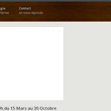
gie
Contact
a ferme
on vous réponds
9h du
15 Mars au 30 Octobre