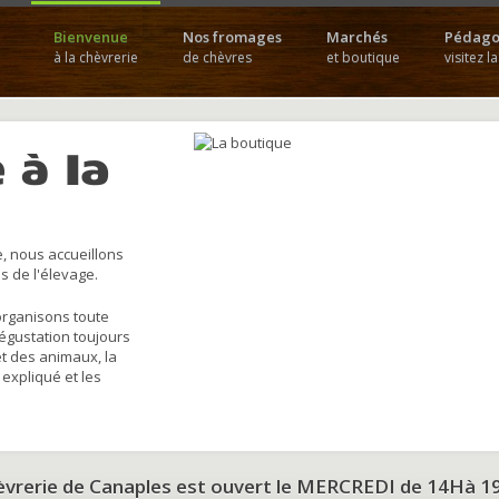
Bienvenue
Nos fromages
Marchés
Pédago
à la chèvrerie
de chèvres
et boutique
visitez l
 à la
, nous accueillons
s de l'élevage.
organisons toute
dégustation toujours
et des animaux, la
 expliqué et les
hèvrerie de Canaples est ouvert le MERCREDI de 14Hà 1