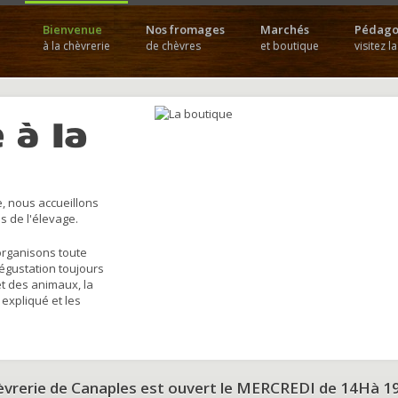
Bienvenue
Nos fromages
Marchés
Pédago
à la chèvrerie
de chèvres
et boutique
visitez l
 à la
, nous accueillons
s de l'élevage.
organisons toute
dégustation toujours
et des animaux, la
 expliqué et les
hèvrerie de Canaples est ouvert le MERCREDI de 14Hà 1