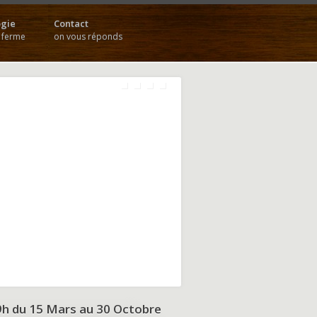
gie
Contact
a ferme
on vous réponds
9h du
15 Mars au 30 Octobre