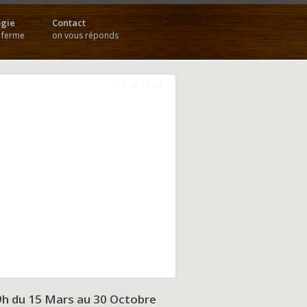
gie
Contact
a ferme
on vous réponds
9h du
15 Mars au 30 Octobre