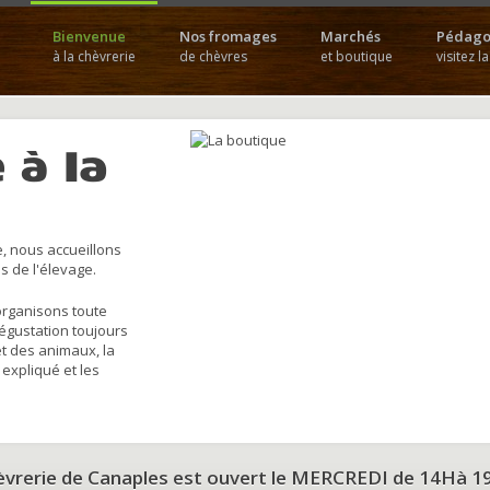
Bienvenue
Nos fromages
Marchés
Pédago
à la chèvrerie
de chèvres
et boutique
visitez l
 à la
, nous accueillons
s de l'élevage.
organisons toute
dégustation toujours
et des animaux, la
 expliqué et les
hèvrerie de Canaples est ouvert le MERCREDI de 14Hà 1