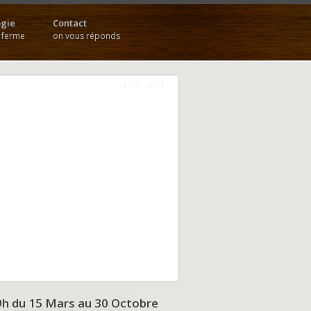
gie
Contact
a ferme
on vous réponds
9h du
15 Mars au 30 Octobre