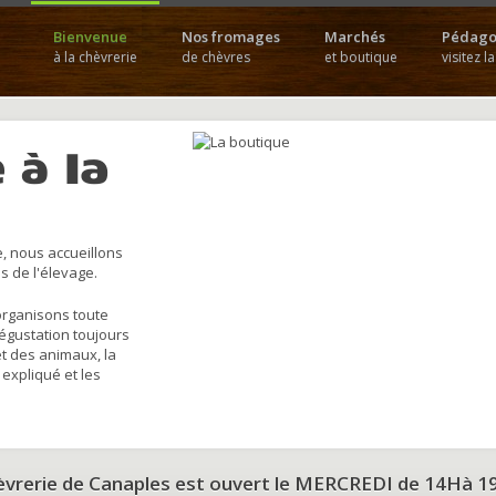
Bienvenue
Nos fromages
Marchés
Pédago
à la chèvrerie
de chèvres
et boutique
visitez l
 à la
, nous accueillons
s de l'élevage.
organisons toute
dégustation toujours
et des animaux, la
 expliqué et les
hèvrerie de Canaples est ouvert le MERCREDI de 14Hà 1