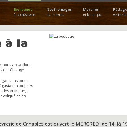
Bienvenue
Nos fromages
Marchés
Pédago
à la chèvrerie
de chèvres
et boutique
visitez l
 à la
, nous accueillons
s de l'élevage.
organisons toute
dégustation toujours
et des animaux, la
 expliqué et les
hèvrerie de Canaples est ouvert le MERCREDI de 14Hà 1