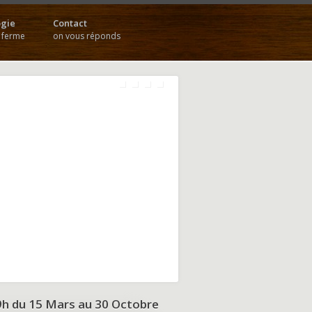
gie
Contact
a ferme
on vous réponds
9h du
15 Mars au 30 Octobre