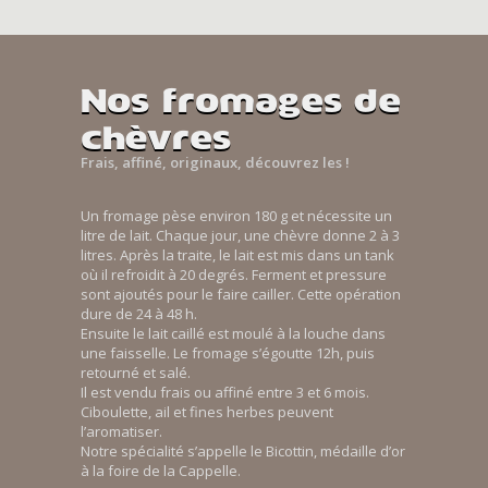
Nos fromages de
chèvres
Frais, affiné, originaux, découvrez les !
Un fromage pèse environ 180 g et nécessite un
litre de lait. Chaque jour, une chèvre donne 2 à 3
litres. Après la traite, le lait est mis dans un tank
où il refroidit à 20 degrés. Ferment et pressure
sont ajoutés pour le faire cailler. Cette opération
dure de 24 à 48 h.
Ensuite le lait caillé est moulé à la louche dans
une faisselle. Le fromage s’égoutte 12h, puis
retourné et salé.
Il est vendu frais ou affiné entre 3 et 6 mois.
Ciboulette, ail et fines herbes peuvent
l’aromatiser.
Notre spécialité s’appelle le Bicottin, médaille d’or
à la foire de la Cappelle.