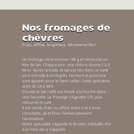
Nos fromages de
chèvres
Frais, affiné, originaux, découvrez les !
Un fromage pèse environ 180 g et nécessite un
litre de lait. Chaque jour, une chèvre donne 2 à 3
litres. Après la traite, le lait est mis dans un tank
où il refroidit à 20 degrés. Ferment et pressure
sont ajoutés pour le faire cailler. Cette opération
dure de 24 à 48 h.
Ensuite le lait caillé est moulé à la louche dans
une faisselle. Le fromage s’égoutte 12h, puis
retourné et salé.
Il est vendu frais ou affiné entre 3 et 6 mois.
Ciboulette, ail et fines herbes peuvent
l’aromatiser.
Notre spécialité s’appelle le Bicottin, médaille d’or
à la foire de la Cappelle.