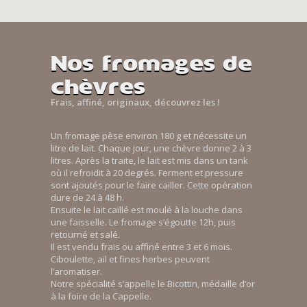
Nos fromages de
chèvres
Frais, affiné, originaux, découvrez les !
Un fromage pèse environ 180 g et nécessite un
litre de lait. Chaque jour, une chèvre donne 2 à 3
litres. Après la traite, le lait est mis dans un tank
où il refroidit à 20 degrés. Ferment et pressure
sont ajoutés pour le faire cailler. Cette opération
dure de 24 à 48 h.
Ensuite le lait caillé est moulé à la louche dans
une faisselle. Le fromage s’égoutte 12h, puis
retourné et salé.
Il est vendu frais ou affiné entre 3 et 6 mois.
Ciboulette, ail et fines herbes peuvent
l’aromatiser.
Notre spécialité s’appelle le Bicottin, médaille d’or
à la foire de la Cappelle.