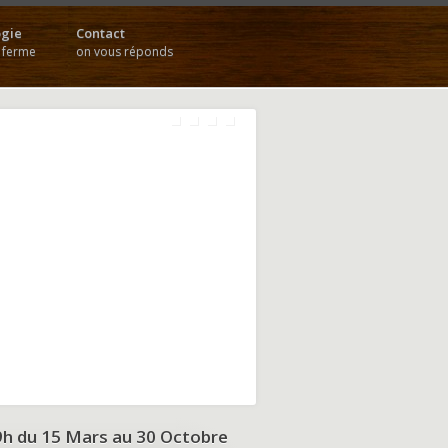
gie
Contact
a ferme
on vous réponds
9h du
15 Mars au 30 Octobre