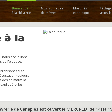
Bienvenue
Nos fromages
Marchés
Pédago
à la chèvrerie
de chèvres
et boutique
visitez l
 à la
, nous accueillons
s de l'élevage.
organisons toute
dégustation toujours
et des animaux, la
 expliqué et les
hèvrerie de Canaples est ouvert le MERCREDI de 14Hà 1