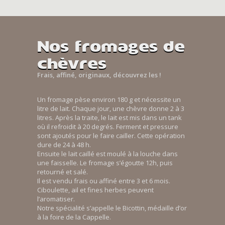
Nos fromages de
chèvres
Frais, affiné, originaux, découvrez les !
Un fromage pèse environ 180 g et nécessite un
litre de lait. Chaque jour, une chèvre donne 2 à 3
litres. Après la traite, le lait est mis dans un tank
où il refroidit à 20 degrés. Ferment et pressure
sont ajoutés pour le faire cailler. Cette opération
dure de 24 à 48 h.
Ensuite le lait caillé est moulé à la louche dans
une faisselle. Le fromage s’égoutte 12h, puis
retourné et salé.
Il est vendu frais ou affiné entre 3 et 6 mois.
Ciboulette, ail et fines herbes peuvent
l’aromatiser.
Notre spécialité s’appelle le Bicottin, médaille d’or
à la foire de la Cappelle.