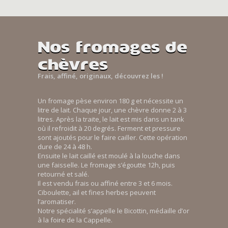
Nos fromages de
chèvres
Frais, affiné, originaux, découvrez les !
Un fromage pèse environ 180 g et nécessite un
litre de lait. Chaque jour, une chèvre donne 2 à 3
litres. Après la traite, le lait est mis dans un tank
où il refroidit à 20 degrés. Ferment et pressure
sont ajoutés pour le faire cailler. Cette opération
dure de 24 à 48 h.
Ensuite le lait caillé est moulé à la louche dans
une faisselle. Le fromage s’égoutte 12h, puis
retourné et salé.
Il est vendu frais ou affiné entre 3 et 6 mois.
Ciboulette, ail et fines herbes peuvent
l’aromatiser.
Notre spécialité s’appelle le Bicottin, médaille d’or
à la foire de la Cappelle.