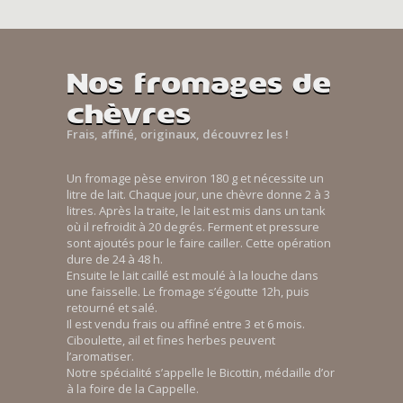
Nos fromages de
chèvres
Frais, affiné, originaux, découvrez les !
Un fromage pèse environ 180 g et nécessite un
litre de lait. Chaque jour, une chèvre donne 2 à 3
litres. Après la traite, le lait est mis dans un tank
où il refroidit à 20 degrés. Ferment et pressure
sont ajoutés pour le faire cailler. Cette opération
dure de 24 à 48 h.
Ensuite le lait caillé est moulé à la louche dans
une faisselle. Le fromage s’égoutte 12h, puis
retourné et salé.
Il est vendu frais ou affiné entre 3 et 6 mois.
Ciboulette, ail et fines herbes peuvent
l’aromatiser.
Notre spécialité s’appelle le Bicottin, médaille d’or
à la foire de la Cappelle.