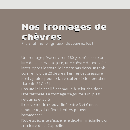
Nos fromages de
chèvres
Frais, affiné, originaux, découvrez les !
Un fromage pèse environ 180 g et nécessite un
litre de lait. Chaque jour, une chèvre donne 2 à 3
litres. Après la traite, le lait est mis dans un tank
où il refroidit à 20 degrés. Ferment et pressure
sont ajoutés pour le faire cailler. Cette opération
dure de 24 à 48 h.
Ensuite le lait caillé est moulé à la louche dans
une faisselle. Le fromage s’égoutte 12h, puis
retourné et salé.
Il est vendu frais ou affiné entre 3 et 6 mois.
Ciboulette, ail et fines herbes peuvent
l’aromatiser.
Notre spécialité s’appelle le Bicottin, médaille d’or
à la foire de la Cappelle.