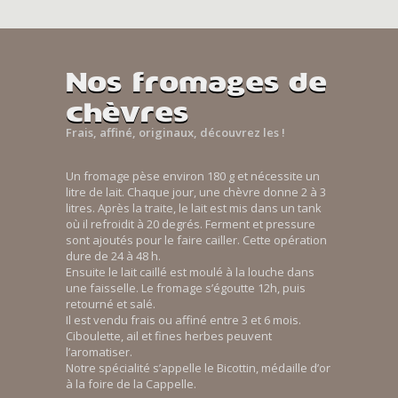
Nos fromages de
chèvres
Frais, affiné, originaux, découvrez les !
Un fromage pèse environ 180 g et nécessite un
litre de lait. Chaque jour, une chèvre donne 2 à 3
litres. Après la traite, le lait est mis dans un tank
où il refroidit à 20 degrés. Ferment et pressure
sont ajoutés pour le faire cailler. Cette opération
dure de 24 à 48 h.
Ensuite le lait caillé est moulé à la louche dans
une faisselle. Le fromage s’égoutte 12h, puis
retourné et salé.
Il est vendu frais ou affiné entre 3 et 6 mois.
Ciboulette, ail et fines herbes peuvent
l’aromatiser.
Notre spécialité s’appelle le Bicottin, médaille d’or
à la foire de la Cappelle.