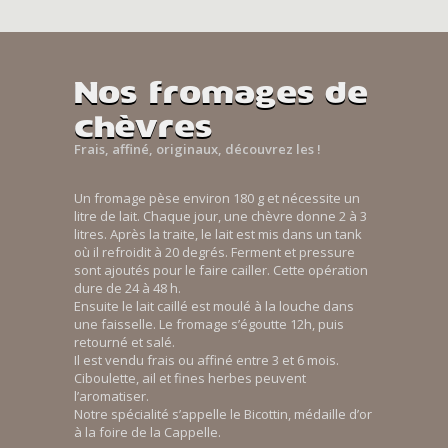
Nos fromages de
chèvres
Frais, affiné, originaux, découvrez les !
Un fromage pèse environ 180 g et nécessite un
litre de lait. Chaque jour, une chèvre donne 2 à 3
litres. Après la traite, le lait est mis dans un tank
où il refroidit à 20 degrés. Ferment et pressure
sont ajoutés pour le faire cailler. Cette opération
dure de 24 à 48 h.
Ensuite le lait caillé est moulé à la louche dans
une faisselle. Le fromage s’égoutte 12h, puis
retourné et salé.
Il est vendu frais ou affiné entre 3 et 6 mois.
Ciboulette, ail et fines herbes peuvent
l’aromatiser.
Notre spécialité s’appelle le Bicottin, médaille d’or
à la foire de la Cappelle.